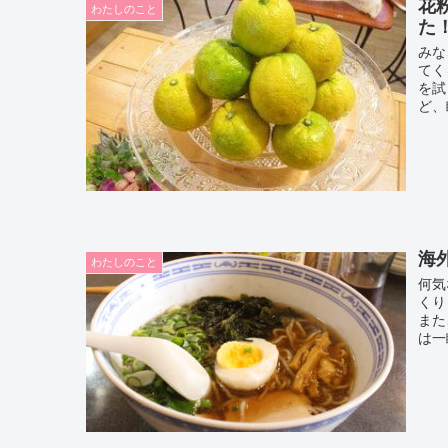
花
わたしのこと
た
みな
てく
を試
ど、
海
わたしのこと
何気
くり
また
は一