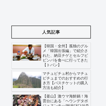
人気記事
【韓国・全州】孤独のグル
メ「韓国出張編」で紹介さ
れた、納豆チゲとセルフビ
ビンバを食べに行ってきた
【トバン】
マチュピチュ村からマチュ
ピチュまでのおすすめの行
き方【バスチケットの購入
方法も紹介】
【釜山】激ウマ海鮮鍋！海
雲台にある「ヘウンデタポ
ジュヌンチッ/해운대다퍼주