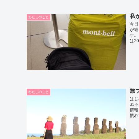
私
わたしのこと
今日
が経
す。
は2
旅
わたしのこと
はじ
33
情報
慣れ