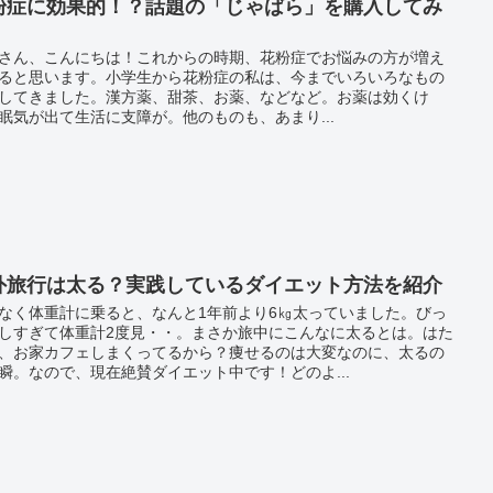
粉症に効果的！？話題の「じゃばら」を購入してみ
！
さん、こんにちは！これからの時期、花粉症でお悩みの方が増え
ると思います。小学生から花粉症の私は、今までいろいろなもの
してきました。漢方薬、甜茶、お薬、などなど。お薬は効くけ
眠気が出て生活に支障が。他のものも、あまり...
外旅行は太る？実践しているダイエット方法を紹介
なく体重計に乗ると、なんと1年前より6㎏太っていました。びっ
しすぎて体重計2度見・・。まさか旅中にこんなに太るとは。はた
、お家カフェしまくってるから？痩せるのは大変なのに、太るの
瞬。なので、現在絶賛ダイエット中です！どのよ...