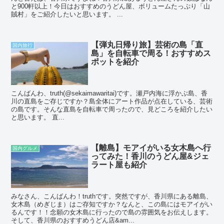
と900軒以上！今日はおすすめのうどん屋、ボリュームたっぷり「山
賊村」をご紹介したいと思います。 ...
【弾丸日帰り旅】芸術の島「直
国内旅行
島」を自転車で周る！おすすめス
ポットを紹介
こんばんわ、truth(@sekaimawaritai)です。瀬戸内海に浮かぶ島、香
川の直島をご存じですか？島全体にアート作品が点在している、芸術
の島です。そんな直島を自転車で周ったので、見どころを紹介したい
と思います。 直...
【離島】モアイがいる女木島へ行
国内グルメ
ってみた！香川のうどん屋&ジェ
ラート屋も紹介
みなさん、こんばんわ！truthです。突然ですが、香川県にある離島、
女木島（めぎじま）はご存知ですか？なんと、この島にはモアイがい
るんです！！念願の女木島に行ったので島の雰囲気をお伝えします。
そして、香川県のおすすめうどん店&am...