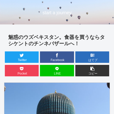
start a journey
魅惑のウズベキスタン。食器を買うならタ
シケントのチンネバザールへ！
Twitter
Facebook
はてブ
Pocket
LINE
コピー