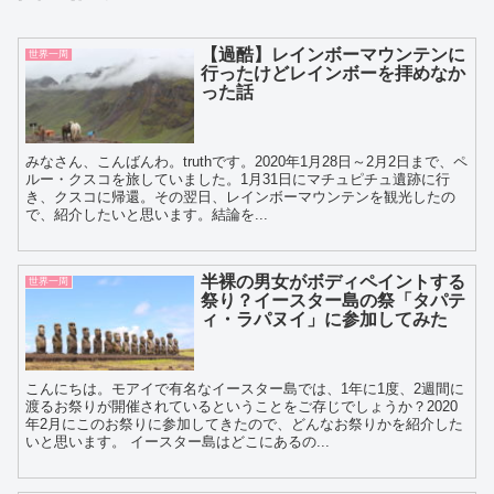
【過酷】レインボーマウンテンに
世界一周
行ったけどレインボーを拝めなか
った話
みなさん、こんばんわ。truthです。2020年1月28日～2月2日まで、ペ
ルー・クスコを旅していました。1月31日にマチュピチュ遺跡に行
き、クスコに帰還。その翌日、レインボーマウンテンを観光したの
で、紹介したいと思います。結論を...
半裸の男女がボディペイントする
世界一周
祭り？イースター島の祭「タパテ
ィ・ラパヌイ」に参加してみた
こんにちは。モアイで有名なイースター島では、1年に1度、2週間に
渡るお祭りが開催されているということをご存じでしょうか？2020
年2月にこのお祭りに参加してきたので、どんなお祭りかを紹介した
いと思います。 イースター島はどこにあるの...