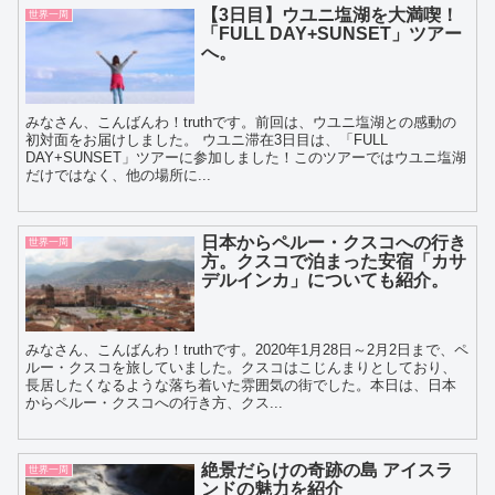
【3日目】ウユニ塩湖を大満喫！
世界一周
「FULL DAY+SUNSET」ツアー
へ。
みなさん、こんばんわ！truthです。前回は、ウユニ塩湖との感動の
初対面をお届けしました。 ウユニ滞在3日目は、「FULL
DAY+SUNSET」ツアーに参加しました！このツアーではウユニ塩湖
だけではなく、他の場所に...
日本からペルー・クスコへの行き
世界一周
方。クスコで泊まった安宿「カサ
デルインカ」についても紹介。
みなさん、こんばんわ！truthです。2020年1月28日～2月2日まで、ペ
ルー・クスコを旅していました。クスコはこじんまりとしており、
長居したくなるような落ち着いた雰囲気の街でした。本日は、日本
からペルー・クスコへの行き方、クス...
絶景だらけの奇跡の島 アイスラ
世界一周
ンドの魅力を紹介