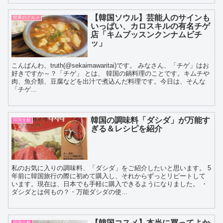
【韓国ソウル】芸能人のサインも
世界のグルメ
いっぱい、カロスキルの有名チゲ
店「キムブッスンクンナムビチ
ッ」
こんばんわ、truth(@sekaimawaritai)です。 みなさん、「チゲ」はお
好きですか～？「チゲ」 とは、 韓国の鍋料理のことです。キムチや
肉、魚介類、豆腐などを出汁で煮込んだ料理です。今日は、そんな
「チゲ...
韓国の調味料「ダシダ」が万能す
韓国全般
ぎる＆レシピを紹介
私のお気に入りの調味料、「ダシダ」をご紹介したいと思います。 5
年前に韓国旅行の際に初めて購入し、それからずっとリピートして
います。現在は、日本でも手軽に購入できるようになりました。 ・
ダシダとは何もの？・万能ダシダの使...
【韓国コスメ】本当に買ってよか
韓国全般