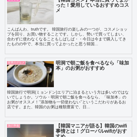
った！愛用しているおすすめコス
メ
こんばんわ、truthです。 韓国旅行の楽しみの一つが、コスメショッ
プを回り、お買い物することです。しかし、勢いで買ってしまい、
合わずに使わなくなることもしばしば・・今日は今まで購入してき
たものの中で、本当に買ってよかったと思う韓国...
明洞で朝ご飯を食べるなら「味加
世界のグルメ
本」のお粥がおすすめ
韓国旅行で明洞(ミョンドン)エリアに泊まるという方は多いのではな
いでしょうか。ソウル・明洞で朝ご飯を食べるなら、「味加本」の
お粥がオススメ！‘’添加物を一切使わない‘’というこだわりがあるお
店です。また、韓国のお粥は種類豊富で、日...
【韓国マニアが語る】韓国のwifi
旅の準備
事情とは！グローバルwifiがおす
すめ