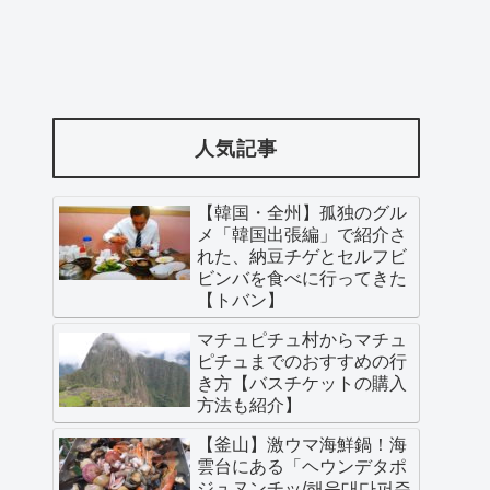
人気記事
【韓国・全州】孤独のグル
メ「韓国出張編」で紹介さ
れた、納豆チゲとセルフビ
ビンバを食べに行ってきた
【トバン】
マチュピチュ村からマチュ
ピチュまでのおすすめの行
き方【バスチケットの購入
方法も紹介】
【釜山】激ウマ海鮮鍋！海
雲台にある「ヘウンデタポ
ジュヌンチッ/해운대다퍼주