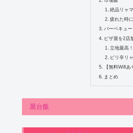
絶品リャ
疲れた時
バーベキュー
ピザ屋を2店
立地最高
ピリ辛リ
【無料Wifi
まとめ
屋台飯