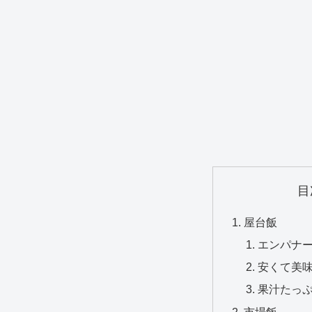
目
屋台飯
エンパナ
安くて美味
果汁たっ
市場飯